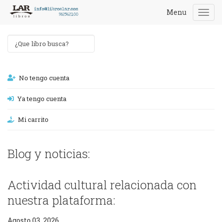
Menu
Togg
navi
No tengo cuenta
Ya tengo cuenta
Mi carrito
Blog y noticias:
Actividad cultural relacionada con
nuestra plataforma:
Agosto 03, 2026