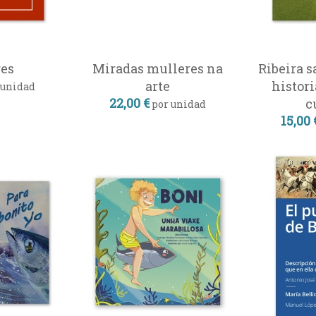
es
Miradas mulleres na
Ribeira s
arte
histori
 unidad
22,00 €
c
por unidad
15,00 