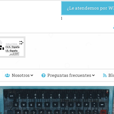
¿Le atendemos por W
1
Nosotros
Preguntas frecuentes
Bl
ienes que quemar libros para destruir una cultura. Solamen