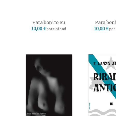
Para bonito eu
Para bon
10,00 €
10,00 €
por unidad
por