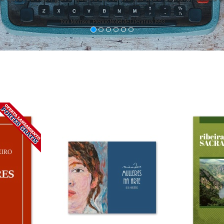
deje de leerlos"
Ray Bradbury en "Fahrenheit 451"