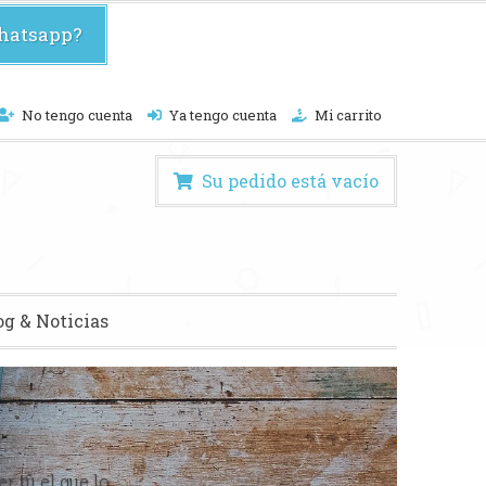
hatsapp?
No tengo cuenta
Ya tengo cuenta
Mi carrito
Su pedido está vacío
og & Noticias
te debes conseguir que la