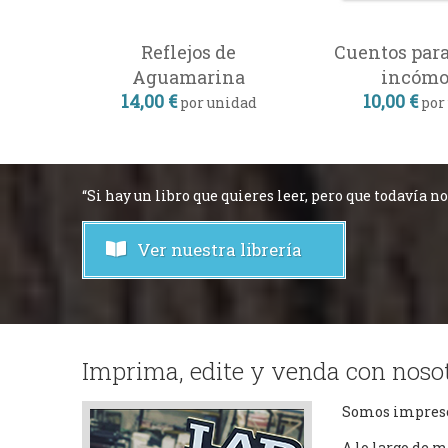
Reflejos de
Cuentos para
Aguamarina
incómo
14,00 €
10,00 €
por unidad
por
“Si hay un libro que quieres leer, pero que todavía no
Ver nuestra librería
Imprima, edite y venda con nosot
Somos impresor
A lo largo de m