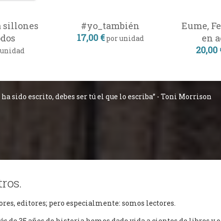
 sillones
#yo_también
Eume, Fer
17,00 €
dos
en a
por unidad
20,00 
 unidad
 ha sido escrito, debes ser tú el que lo escriba” - Toni Morrison
ros.
es, editores; pero especialmente: somos lectores.
ás de 35 años de historia hemos dado vida a cientos de libros y o