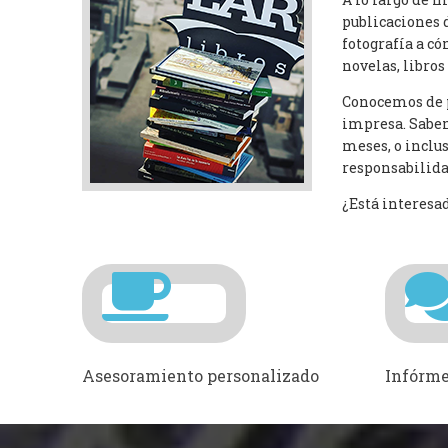
publicaciones 
fotografía a có
novelas, libro
Conocemos de p
impresa. Sabemo
meses, o inclu
responsabilida
¿Está interesad
Asesoramiento personalizado
Infórme