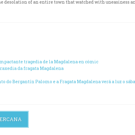
 The desolation of an entire town that watched with uneasiness a
 impactante tragedia de la Magdalena en cómic
 traxedia da fragata Magdalena
to do Bergantín Palomo e a Fragata Magdalena verá a luz o sáb
CERCANA