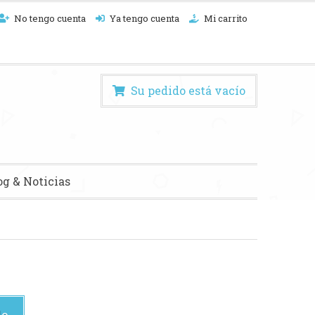
No tengo cuenta
Ya tengo cuenta
Mi carrito
Su pedido está vacío
og & Noticias
do