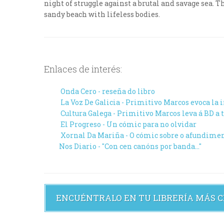
night of struggle against a brutal and savage sea.
sandy beach with lifeless bodies.
Enlaces de interés:
Onda Cero - reseña do libro
La Voz De Galicia - Primitivo Marcos evoca la
Cultura Galega - Primitivo Marcos leva á BD a
El Progreso - Un cómic para no olvidar
Xornal Da Mariña - O cómic sobre o afundimen
Nos Diario - "Con cen canóns por banda…"
ENCUÉNTRALO EN TU LIBRERÍA MÁS 