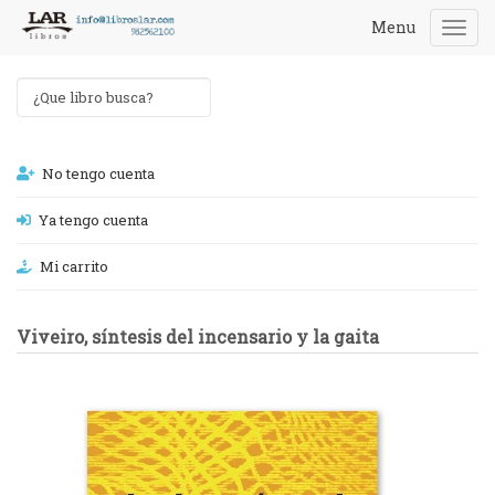
Menu
Togg
navi
No tengo cuenta
Ya tengo cuenta
Mi carrito
Viveiro, síntesis del incensario y la gaita