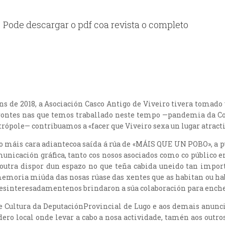
Pode descargar o pdf coa revista o completo
ins de 2018, a Asociación Casco Antigo de Viveiro tivera tomado
frontes nas que temos traballado neste tempo —pandemia da 
rópole— contribuamos a «facer que Viveiro sexa un lugar atractiv
 máis cara adiantecoa saída á rúa de «MÁIS QUE UN POBO», a publ
icación gráfica, tanto cos nosos asociados como co público en
 outra dispor dun espazo no que teña cabida uneido tan impor
 memoria miúda das nosas rúase das xentes que as habitan ou h
 desinteresadamentenos brindaron a súa colaboración para enche
e Cultura da DeputaciónProvincial de Lugo e aos demais anunc
edero local onde levar a cabo a nosa actividade, tamén aos out