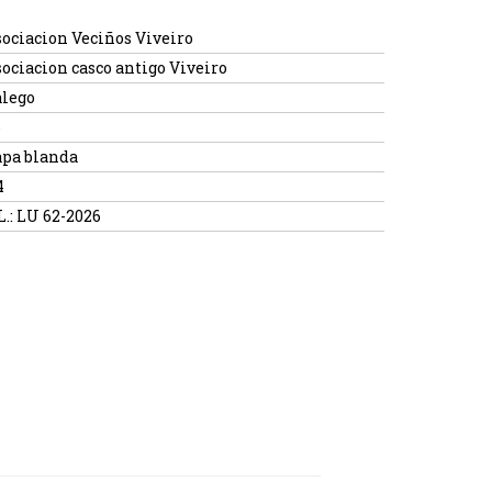
ociacion Veciños Viveiro
ociacion casco antigo Viveiro
alego
6
apa blanda
4
L.: LU 62-2026