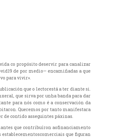
 vida co propósito deservir para canalizar
Covid19 de por medio— encamiñadas a que
o para vivir».
icación que o lectorestá a ter diante si.
xeral, que sirva por unha banda para dar
tante para nós como é a conservación da
abitaron. Queremos por tanto manifestara
r de contido asseguintes páxinas.
iantes que contribuíron aofinanciamento
ros establecementoscomerciais que figuran