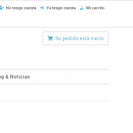
No tengo cuenta
Ya tengo cuenta
Mi carrito
Su pedido está vacío
og & Noticias