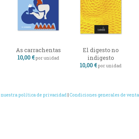
As carrachentas
El digesto no
10,00 €
indigesto
por unidad
10,00 €
por unidad
 nuestra política de privacidad
|
Condiciones generales de venta