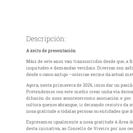
Descripción:
A xeito de presentación
Máis de sete anos van transcorridos desde que, a f
inquitudes e demandas veciñais. Diversas son as
desde o casco antigo —soleirae xerme da actual met
Agora, nesta primavera de 2026, imos dar un pasiño
Pretendemos con este medio crear unha vía decomun
difusión do noso acontecercomo asociación e por
cultura quenos abrangue, ir deixando rexistro da
nosa gratitude a tódalas persoas ou entidades que
Expresamos igualmente a nosa gratitude á Área d
desta iniciativa, ao Concello de Viveiro por nos c