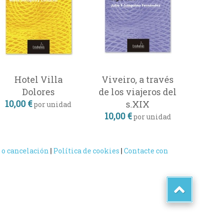
Hotel Villa
Viveiro, a través
Dolores
de los viajeros del
10,00 €
s.XIX
por unidad
10,00 €
por unidad
 o cancelación
|
Política de cookies
|
Contacte con