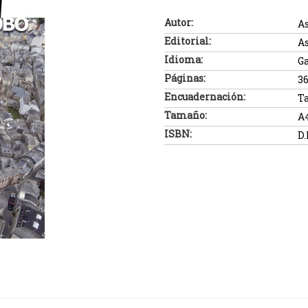
Autor:
As
Editorial:
As
Idioma:
G
Páginas:
3
Encuadernación:
T
Tamaño:
A
ISBN:
D.