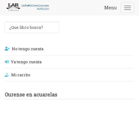
Menu
Togg
navi
No tengo cuenta
Ya tengo cuenta
Mi carrito
Ourense en acuarelas