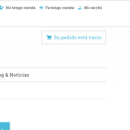
No tengo cuenta
Ya tengo cuenta
Mi carrito
Su pedido está vacío
og & Noticias
do