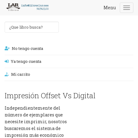
Menu
Togg
navi
No tengo cuenta
Ya tengo cuenta
Mi carrito
Impresión Offset Vs Digital
Independientemente del
número de ejemplares que
necesite imprimir, nosotros
buscaremos el sistema de
impresión más económico