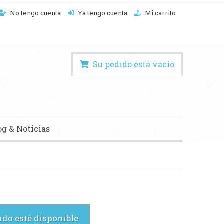
No tengo cuenta
Ya tengo cuenta
Mi carrito
Su pedido está vacío
og & Noticias
do esté disponible