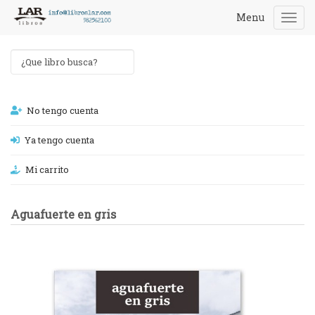
Menu
Togg
navi
No tengo cuenta
Ya tengo cuenta
Mi carrito
Aguafuerte en gris