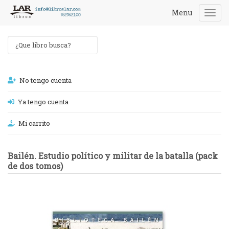
Menu
Togg
navi
No tengo cuenta
Ya tengo cuenta
Mi carrito
Bailén. Estudio político y militar de la batalla (pack
de dos tomos)